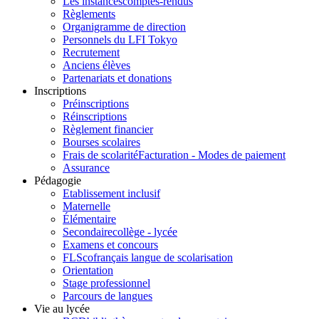
Les instances
comptes-rendus
Règlements
Organigramme de direction
Personnels du LFI Tokyo
Recrutement
Anciens élèves
Partenariats et donations
Inscriptions
Préinscriptions
Réinscriptions
Règlement financier
Bourses scolaires
Frais de scolarité
Facturation - Modes de paiement
Assurance
Pédagogie
Etablissement inclusif
Maternelle
Élémentaire
Secondaire
collège - lycée
Examens et concours
FLSco
français langue de scolarisation
Orientation
Stage professionnel
Parcours de langues
Vie au lycée