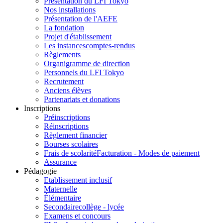
Présentation du LFI Tokyo
Nos installations
Présentation de l'AEFE
La fondation
Projet d'établissement
Les instances
comptes-rendus
Règlements
Organigramme de direction
Personnels du LFI Tokyo
Recrutement
Anciens élèves
Partenariats et donations
Inscriptions
Préinscriptions
Réinscriptions
Règlement financier
Bourses scolaires
Frais de scolarité
Facturation - Modes de paiement
Assurance
Pédagogie
Etablissement inclusif
Maternelle
Élémentaire
Secondaire
collège - lycée
Examens et concours