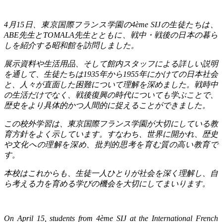
4
月
15
日、東京国際フランス学園の
4ème SIJ
の生徒たちは、
ABE
先生と
TOMALA
先生とともに、戦中・戦後の日本の暮ら
しを紹介する昭和館を訪問しました。
展示資料や生活用品、そして館内スタッフによる詳しい説明
を通して、生徒たちは
1935
年から
1955
年にかけての日本社会
と、人々が直面した困難について理解を深めました。戦時中
の生活だけでなく、戦後復興の時代についても学ぶことで、
歴史をより具体的かつ人間的に捉えることができました。
この校外学習は、東京国際フランス学園が大切にしている教
育方針をよく示しています。すなわち、世界に開かれ、歴史
や文化への理解を深め、批判的思考を育む質の高い教育で
す。
本校はこれからも、生徒一人ひとりが社会を深く理解し、自
ら考える力を育める学びの機会を大切にしてまいります。
On April 15, students from 4ème SIJ at the International French