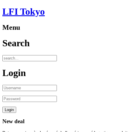
LFI Tokyo
Menu
Search
Login
New deal