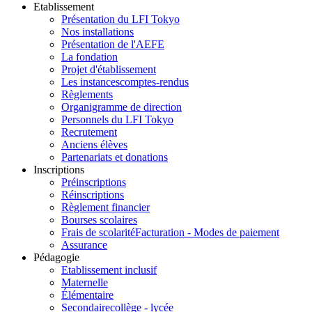
Etablissement
Présentation du LFI Tokyo
Nos installations
Présentation de l'AEFE
La fondation
Projet d'établissement
Les instances
comptes-rendus
Règlements
Organigramme de direction
Personnels du LFI Tokyo
Recrutement
Anciens élèves
Partenariats et donations
Inscriptions
Préinscriptions
Réinscriptions
Règlement financier
Bourses scolaires
Frais de scolarité
Facturation - Modes de paiement
Assurance
Pédagogie
Etablissement inclusif
Maternelle
Élémentaire
Secondaire
collège - lycée