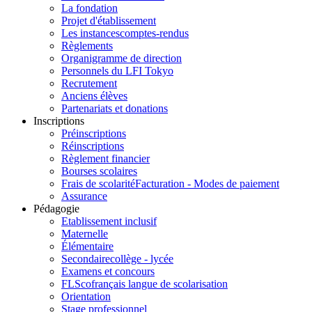
La fondation
Projet d'établissement
Les instances
comptes-rendus
Règlements
Organigramme de direction
Personnels du LFI Tokyo
Recrutement
Anciens élèves
Partenariats et donations
Inscriptions
Préinscriptions
Réinscriptions
Règlement financier
Bourses scolaires
Frais de scolarité
Facturation - Modes de paiement
Assurance
Pédagogie
Etablissement inclusif
Maternelle
Élémentaire
Secondaire
collège - lycée
Examens et concours
FLSco
français langue de scolarisation
Orientation
Stage professionnel