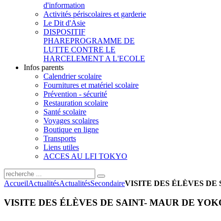
d'information
Activités périscolaires et garderie
Le Dit d'Asie
DISPOSITIF
PHARE
PROGRAMME DE
LUTTE CONTRE LE
HARCELEMENT A L'ECOLE
Infos parents
Calendrier scolaire
Fournitures et matériel scolaire
Prévention - sécurité
Restauration scolaire
Santé scolaire
Voyages scolaires
Boutique en ligne
Transports
Liens utiles
ACCES AU LFI TOKYO
Accueil
Actualités
Actualités
Secondaire
VISITE DES ÉLÈVES DE 
VISITE DES ÉLÈVES DE SAINT- MAUR DE YOKO