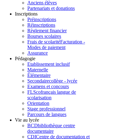
Anciens élèves
Partenariats et donations
Inscriptions
Préinscriptions
Réinscriptions
Règlement financier
Bourses scolaires
Frais de scolarité
Facturation -
Modes de paiement
Assurance
Pédagogie
Etablissement inclusif
Maternelle
Élémentaire
Secondaire
collège - lycée
Examens et concours
FLSco
français langue de
scolarisation
Orientation
Stage professionnel
Parcours de langues
Vie au lycée
BCD
bibliothèque centre
documentaire
CDI
Centre de documentation et