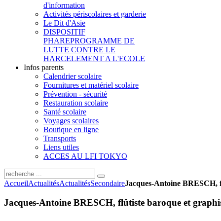
d'information
Activités périscolaires et garderie
Le Dit d'Asie
DISPOSITIF
PHARE
PROGRAMME DE
LUTTE CONTRE LE
HARCELEMENT A L'ECOLE
Infos parents
Calendrier scolaire
Fournitures et matériel scolaire
Prévention - sécurité
Restauration scolaire
Santé scolaire
Voyages scolaires
Boutique en ligne
Transports
Liens utiles
ACCES AU LFI TOKYO
Accueil
Actualités
Actualités
Secondaire
Jacques-Antoine BRESCH, fl
Jacques-Antoine BRESCH, flûtiste baroque et graphi