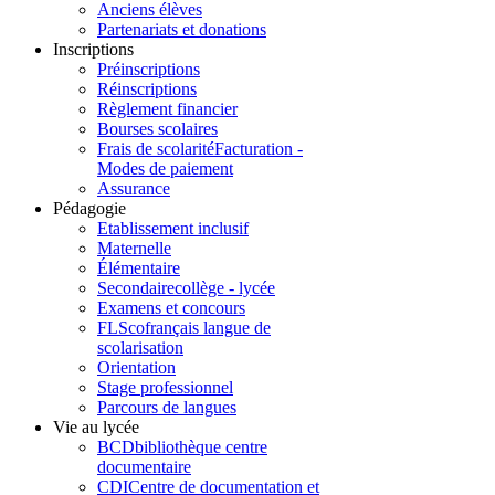
Anciens élèves
Partenariats et donations
Inscriptions
Préinscriptions
Réinscriptions
Règlement financier
Bourses scolaires
Frais de scolarité
Facturation -
Modes de paiement
Assurance
Pédagogie
Etablissement inclusif
Maternelle
Élémentaire
Secondaire
collège - lycée
Examens et concours
FLSco
français langue de
scolarisation
Orientation
Stage professionnel
Parcours de langues
Vie au lycée
BCD
bibliothèque centre
documentaire
CDI
Centre de documentation et