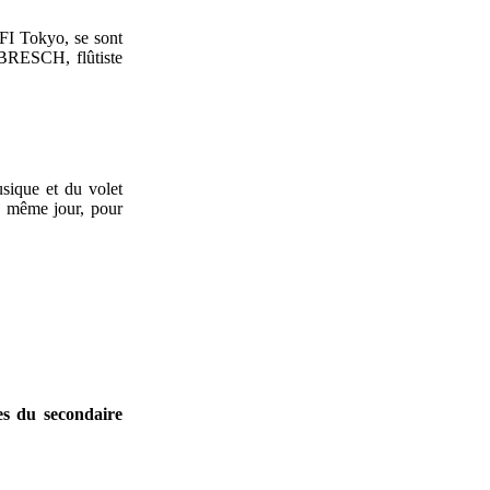
FI Tokyo, se sont
e BRESCH, flûtiste
usique et du volet
e même jour, pour
es du secondaire