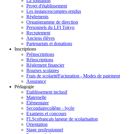
La fondation
Projet d'établissement
Les instances
comptes-rendus
Règlements
Organigramme de direction
Personnels du LFI Tokyo
Recrutement
Anciens élèves
Partenariats et donations
Inscriptions
Préinscriptions
Réinscriptions
Règlement financier
Bourses scolaires
Frais de scolarité
Facturation - Modes de paiement
Assurance
Pédagogie
Etablissement inclusif
Maternelle
Élémentaire
Secondaire
collège - lycée
Examens et concours
FLSco
français langue de scolarisation
Orientation
Stage professionnel