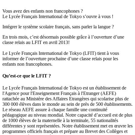
Vous avez des enfants non francophones ?
Le Lycée Français International de Tokyo s’ouvre à vous !
Intégrer le système scolaire français, sans parler la langue ?
En trois mois, c’est désormais possible grâce à l’ouverture d’une
classe relais au LFIT en avril 2013!
Le Lycée Français International de Tokyo (LFIT) tient à vous
informer de l’ouverture prochaine d’une classe relais pour les
enfants non francophones.
Qu’est-ce que le LFIT ?
Le Lycée Français International de Tokyo est un établissement de
l'Agence pour l'Enseignement Français à l'Etranger (AEFE)
rattachée au Ministère des Affaires Etrangères qui scolarise plus de
300 000 élèves dans le monde au sein de près de 500 établissements.
Le réseau AEFE assure à chaque famille une continuité
pédagogique au niveau mondial. Notre capacité d’accueil est de plus
de 1000 élèves de la maternelle à la terminale, 55 nationalités
différentes y sont représentées. Notre établissement met en œuvre les
programmes officiels français et prépare au Brevet des Collèges et