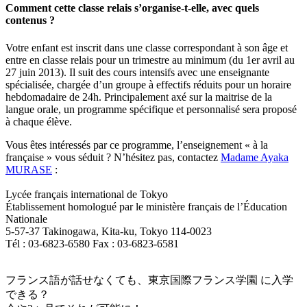
Comment cette classe relais s’organise-t-elle, avec quels
contenus ?
Votre enfant est inscrit dans une classe correspondant à son âge et
entre en classe relais pour un trimestre au minimum (du 1er avril au
27 juin 2013). Il suit des cours intensifs avec une enseignante
spécialisée, chargée d’un groupe à effectifs réduits pour un horaire
hebdomadaire de 24h. Principalement axé sur la maitrise de la
langue orale, un programme spécifique et personnalisé sera proposé
à chaque élève.
Vous êtes intéressés par ce programme, l’enseignement « à la
française » vous séduit ? N’hésitez pas, contactez
Madame Ayaka
MURASE
:
Lycée français international de Tokyo
Établissement homologué par le ministère français de l’Éducation
Nationale
5-57-37 Takinogawa, Kita-ku, Tokyo 114-0023
Tél : 03-6823-6580 Fax : 03-6823-6581
フランス語が話せなくても、東京国際フランス学園 に入学
できる？