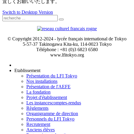
宜しくお願いいたします。
Switch to Desktop Version
© Copyright 2012-2024 - lycée français international de Tokyo
5-57-37 Takinogawa Kita-ku, 114-0023 Tokyo
Téléphone : +81 (0)3 6823 6580
www.lfitokyo.org
Etablissement
Présentation du LFI Tokyo
Nos installations
Présentation de l'AEFE
La fondation
Projet d'établissement
Les instances
comptes-rendus
Règlements
Organigramme de direction
Personnels du LFI Tokyo
Recrutement
Anciens élèves