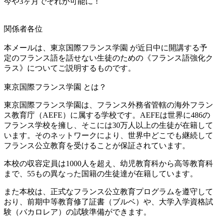
今や3ヶ月でそれが可能に！
関係者各位
本メールは、東京国際フランス学園 が近日中に開講する予
定のフランス語を話せない生徒のための《フランス語強化ク
ラス》についてご説明するものです。
東京国際フランス学園 とは？
東京国際フランス学園は、フランス外務省管轄の海外フラン
ス教育庁（AEFE）に属する学校です。AEFEは世界に486の
フランス学校を擁し、そこには30万人以上の生徒が在籍して
います。そのネットワークにより、世界中どこでも継続して
フランス公立教育を受けることが保証されています。
本校の収容定員は1000人を超え、幼児教育科から高等教育科
まで、55もの異なった国籍の生徒達が在籍しています。
また本校は、正式なフランス公立教育プログラムを遵守して
おり、前期中等教育修了証書（ブルベ）や、大学入学資格試
験（バカロレア）の試験準備ができます。