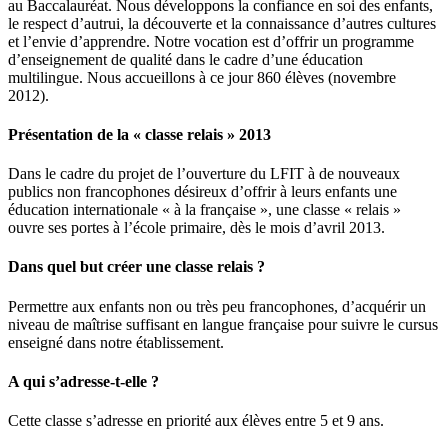
au Baccalauréat. Nous développons la confiance en soi des enfants,
le respect d’autrui, la découverte et la connaissance d’autres cultures
et l’envie d’apprendre. Notre vocation est d’offrir un programme
d’enseignement de qualité dans le cadre d’une éducation
multilingue. Nous accueillons à ce jour 860 élèves (novembre
2012).
Présentation de la « classe relais » 2013
Dans le cadre du projet de l’ouverture du LFIT à de nouveaux
publics non francophones désireux d’offrir à leurs enfants une
éducation internationale « à la française », une classe « relais »
ouvre ses portes à l’école primaire, dès le mois d’avril 2013.
Dans quel but créer une classe relais ?
Permettre aux enfants non ou très peu francophones, d’acquérir un
niveau de maîtrise suffisant en langue française pour suivre le cursus
enseigné dans notre établissement.
A qui s’adresse-t-elle ?
Cette classe s’adresse en priorité aux élèves entre 5 et 9 ans.