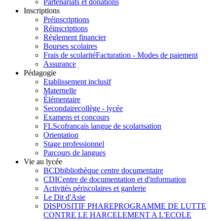
Partenariats et donations
Inscriptions
Préinscriptions
Réinscriptions
Règlement financier
Bourses scolaires
Frais de scolarité
Facturation - Modes de paiement
Assurance
Pédagogie
Etablissement inclusif
Maternelle
Élémentaire
Secondaire
collège - lycée
Examens et concours
FLSco
français langue de scolarisation
Orientation
Stage professionnel
Parcours de langues
Vie au lycée
BCD
bibliothèque centre documentaire
CDI
Centre de documentation et d'information
Activités périscolaires et garderie
Le Dit d'Asie
DISPOSITIF PHARE
PROGRAMME DE LUTTE
CONTRE LE HARCELEMENT A L'ECOLE