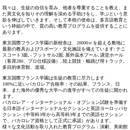
我々は、生徒の自信を育み、他者を尊重することを教え、ま
た異文化を知りその理解を深める手助けをし、学ぶという意
欲を伸ばしていきます。そして本校の使命は、多言語教育と
いう枠組の中で、質の高い教育プログラムを提供することに
あります。
東京国際フランス学園の新校舎は、20000㎡を超える敷地に
最新の教具およびスポーツ・文化施設を備えています: テニ
スコート3面, - フットサル2面, 屋外温水プール, 講堂ホール
（客席280、プロ仕様設備）, 陸上競技・幅跳び用トラック,
多目的体育館、道場。
東京国際フランス学園は生徒の教育に尽力します
100%に近いバカロレア合格率：その結果、フランス、日
本、また海外の優秀な大学への進学がすべての生徒に開かれ
ます。
バカロレア・インターナショナル・オプション試験を準備す
る日本語インターナショナルセクションと英語ヨーロッパセ
クション（中等科3年から高等科3年までの英語セクション
で、バカロレア資格として正式に承認）があります。
様々な文化活動を取り入れた教育プログラム：演劇、美術館