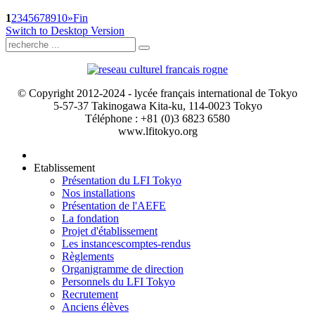
1
2
3
4
5
6
7
8
9
10
»
Fin
Switch to Desktop Version
© Copyright 2012-2024 - lycée français international de Tokyo
5-57-37 Takinogawa Kita-ku, 114-0023 Tokyo
Téléphone : +81 (0)3 6823 6580
www.lfitokyo.org
Etablissement
Présentation du LFI Tokyo
Nos installations
Présentation de l'AEFE
La fondation
Projet d'établissement
Les instances
comptes-rendus
Règlements
Organigramme de direction
Personnels du LFI Tokyo
Recrutement
Anciens élèves