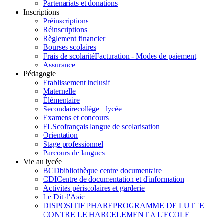
Partenariats et donations
Inscriptions
Préinscriptions
Réinscriptions
Règlement financier
Bourses scolaires
Frais de scolarité
Facturation - Modes de paiement
Assurance
Pédagogie
Etablissement inclusif
Maternelle
Élémentaire
Secondaire
collège - lycée
Examens et concours
FLSco
français langue de scolarisation
Orientation
Stage professionnel
Parcours de langues
Vie au lycée
BCD
bibliothèque centre documentaire
CDI
Centre de documentation et d'information
Activités périscolaires et garderie
Le Dit d'Asie
DISPOSITIF PHARE
PROGRAMME DE LUTTE
CONTRE LE HARCELEMENT A L'ECOLE