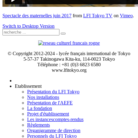
Spectacle des maternelles juin 2017
from
LFI Tokyo TV
on
Vimeo
.
Switch to Desktop Version
© Copyright 2012-2024 - lycée français international de Tokyo
5-57-37 Takinogawa Kita-ku, 114-0023 Tokyo
Téléphone : +81 (0)3 6823 6580
www.lfitokyo.org
Etablissement
Présentation du LFI Tokyo
Nos installations
Présentation de l'AEFE
La fondation
Projet d'établissement
Les instances
comptes-rendus
Règlements
Organigramme de direction
Personnels du LFI Tokyo