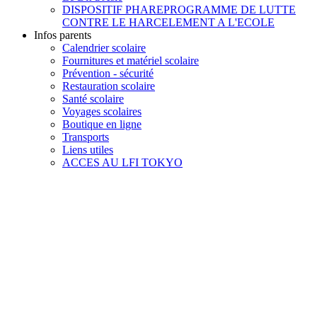
DISPOSITIF PHARE
PROGRAMME DE LUTTE
CONTRE LE HARCELEMENT A L'ECOLE
Infos parents
Calendrier scolaire
Fournitures et matériel scolaire
Prévention - sécurité
Restauration scolaire
Santé scolaire
Voyages scolaires
Boutique en ligne
Transports
Liens utiles
ACCES AU LFI TOKYO