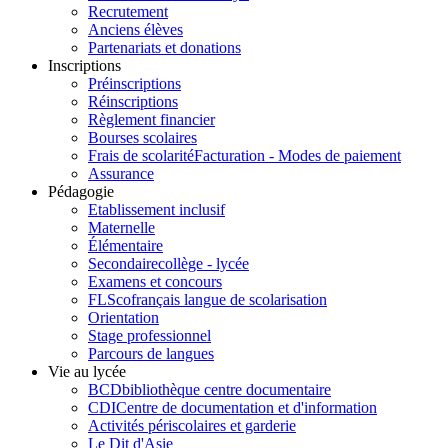
Recrutement
Anciens élèves
Partenariats et donations
Inscriptions
Préinscriptions
Réinscriptions
Règlement financier
Bourses scolaires
Frais de scolarité
Facturation - Modes de paiement
Assurance
Pédagogie
Etablissement inclusif
Maternelle
Élémentaire
Secondaire
collège - lycée
Examens et concours
FLSco
français langue de scolarisation
Orientation
Stage professionnel
Parcours de langues
Vie au lycée
BCD
bibliothèque centre documentaire
CDI
Centre de documentation et d'information
Activités périscolaires et garderie
Le Dit d'Asie