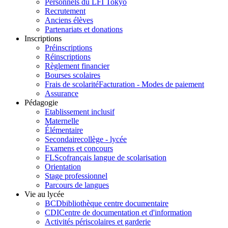
Personnels du LFI Tokyo
Recrutement
Anciens élèves
Partenariats et donations
Inscriptions
Préinscriptions
Réinscriptions
Règlement financier
Bourses scolaires
Frais de scolarité
Facturation - Modes de paiement
Assurance
Pédagogie
Etablissement inclusif
Maternelle
Élémentaire
Secondaire
collège - lycée
Examens et concours
FLSco
français langue de scolarisation
Orientation
Stage professionnel
Parcours de langues
Vie au lycée
BCD
bibliothèque centre documentaire
CDI
Centre de documentation et d'information
Activités périscolaires et garderie