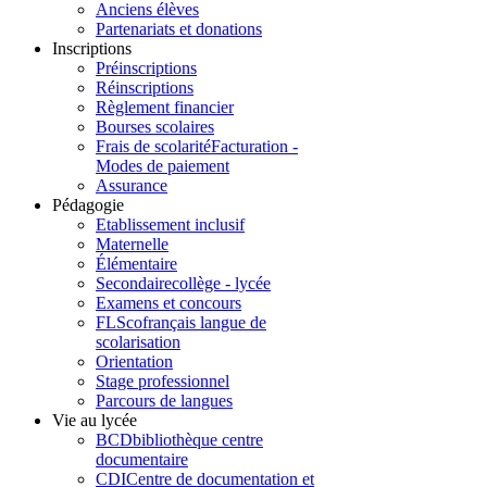
Anciens élèves
Partenariats et donations
Inscriptions
Préinscriptions
Réinscriptions
Règlement financier
Bourses scolaires
Frais de scolarité
Facturation -
Modes de paiement
Assurance
Pédagogie
Etablissement inclusif
Maternelle
Élémentaire
Secondaire
collège - lycée
Examens et concours
FLSco
français langue de
scolarisation
Orientation
Stage professionnel
Parcours de langues
Vie au lycée
BCD
bibliothèque centre
documentaire
CDI
Centre de documentation et