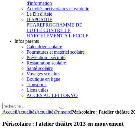
d'information
Activités périscolaires et garderie
Le Dit d'Asie
DISPOSITIF
PHARE
PROGRAMME DE
LUTTE CONTRE LE
HARCELEMENT A L'ECOLE
Infos parents
Calendrier scolaire
Fournitures et matériel scolaire
Prévention - sécurité
Restauration scolaire
Santé scolaire
Voyages scolaires
Boutique en ligne
Transports
Liens utiles
ACCES AU LFI TOKYO
Accueil
Actualités
Actualités
Primaire
Périscolaire : l'atelier théâtr
Périscolaire : l'atelier théâtre 2013 en mouvement