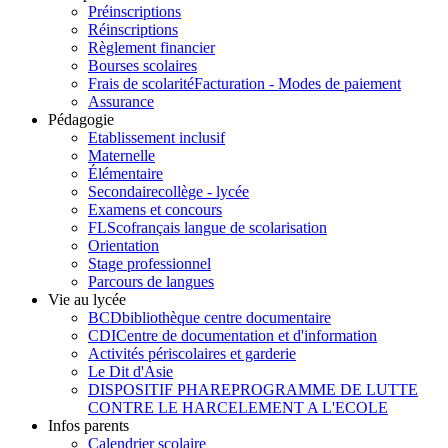
Préinscriptions
Réinscriptions
Règlement financier
Bourses scolaires
Frais de scolarité
Facturation - Modes de paiement
Assurance
Pédagogie
Etablissement inclusif
Maternelle
Élémentaire
Secondaire
collège - lycée
Examens et concours
FLSco
français langue de scolarisation
Orientation
Stage professionnel
Parcours de langues
Vie au lycée
BCD
bibliothèque centre documentaire
CDI
Centre de documentation et d'information
Activités périscolaires et garderie
Le Dit d'Asie
DISPOSITIF PHARE
PROGRAMME DE LUTTE
CONTRE LE HARCELEMENT A L'ECOLE
Infos parents
Calendrier scolaire