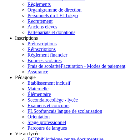
Règlements
Organigramme de direction
Personnels du LFI Tokyo
Recrutement
Anciens élèves
Partenariats et donations
Inscriptions
Préinscriptions
Réinscriptions
Règlement financier
Bourses scolaires
Frais de scolarité
Facturation - Modes de paiement
Assurance
Pédagogie
Etablissement inclusif
Maternelle
Élémentaire
Secondaire
collège - lycée
Examens et concours
FLSco
français langue de scolarisation
Orientation
Stage professionnel
Parcours de langues
Vie au lycée
BCD
bibliothèque centre documentaire