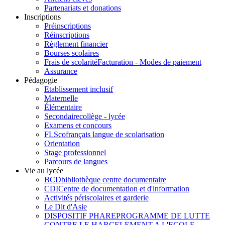
Partenariats et donations
Inscriptions
Préinscriptions
Réinscriptions
Règlement financier
Bourses scolaires
Frais de scolarité
Facturation - Modes de paiement
Assurance
Pédagogie
Etablissement inclusif
Maternelle
Élémentaire
Secondaire
collège - lycée
Examens et concours
FLSco
français langue de scolarisation
Orientation
Stage professionnel
Parcours de langues
Vie au lycée
BCD
bibliothèque centre documentaire
CDI
Centre de documentation et d'information
Activités périscolaires et garderie
Le Dit d'Asie
DISPOSITIF PHARE
PROGRAMME DE LUTTE
CONTRE LE HARCELEMENT A L'ECOLE