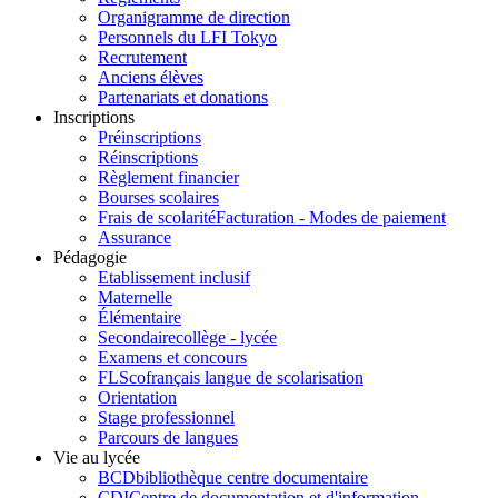
Organigramme de direction
Personnels du LFI Tokyo
Recrutement
Anciens élèves
Partenariats et donations
Inscriptions
Préinscriptions
Réinscriptions
Règlement financier
Bourses scolaires
Frais de scolarité
Facturation - Modes de paiement
Assurance
Pédagogie
Etablissement inclusif
Maternelle
Élémentaire
Secondaire
collège - lycée
Examens et concours
FLSco
français langue de scolarisation
Orientation
Stage professionnel
Parcours de langues
Vie au lycée
BCD
bibliothèque centre documentaire
CDI
Centre de documentation et d'information