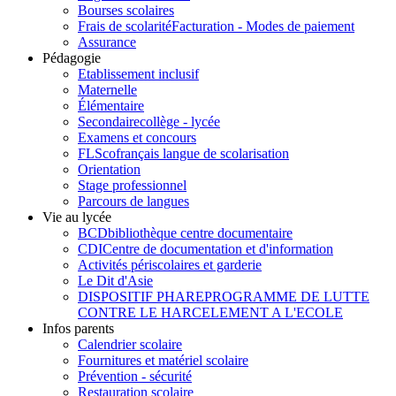
Bourses scolaires
Frais de scolarité
Facturation - Modes de paiement
Assurance
Pédagogie
Etablissement inclusif
Maternelle
Élémentaire
Secondaire
collège - lycée
Examens et concours
FLSco
français langue de scolarisation
Orientation
Stage professionnel
Parcours de langues
Vie au lycée
BCD
bibliothèque centre documentaire
CDI
Centre de documentation et d'information
Activités périscolaires et garderie
Le Dit d'Asie
DISPOSITIF PHARE
PROGRAMME DE LUTTE
CONTRE LE HARCELEMENT A L'ECOLE
Infos parents
Calendrier scolaire
Fournitures et matériel scolaire
Prévention - sécurité
Restauration scolaire