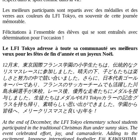
Les meilleurs participants sont repartis avec des médailles et des
verres aux couleurs du LFI Tokyo, en souvenir de cette journée
mémorable.
Félicitations à l’ensemble des élèves qui se sont entraînés avec
détermination pour l’occasion !
Le LFI Tokyo adresse à toute sa communauté ses meilleurs
vœux pour les fêtes de fin d’année et un joyeux Noël.
12
月末、東京国際フランス学園の小学生たちは、伝統的なク
リスマスレースに参加しました。晴天の下、子どもたちは楽
しさと努力の中で競い合いました。さらに、日本代表ゴール
キーパーであり、フランスのサッカーチームでも活躍した川
島永嗣選手が来校。レース後、優秀な走者たちにメダルを授
与しました。生徒たちはメダルや
LFI Tokyo
カラーの記念グ
ラスを持ち帰り、素晴らしい思い出ができました。学園から
皆様へ、メリークリスマスと良いお年を！
At the end of December, the LFI Tokyo elementary school students
participated in the traditional Christmas Run under sunny skies. The
event celebrated effort, joy, and camaraderie. Adding to the
excitement, Japanese international footballer Eiji KAWASHIMA,