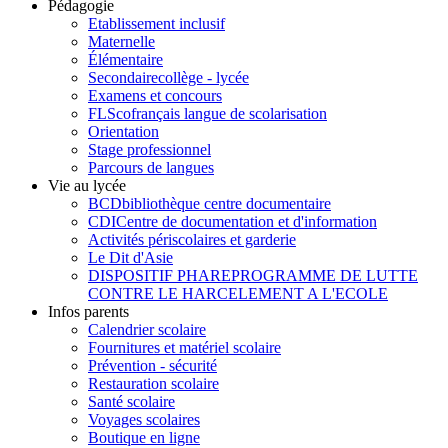
Pédagogie
Etablissement inclusif
Maternelle
Élémentaire
Secondaire
collège - lycée
Examens et concours
FLSco
français langue de scolarisation
Orientation
Stage professionnel
Parcours de langues
Vie au lycée
BCD
bibliothèque centre documentaire
CDI
Centre de documentation et d'information
Activités périscolaires et garderie
Le Dit d'Asie
DISPOSITIF PHARE
PROGRAMME DE LUTTE
CONTRE LE HARCELEMENT A L'ECOLE
Infos parents
Calendrier scolaire
Fournitures et matériel scolaire
Prévention - sécurité
Restauration scolaire
Santé scolaire
Voyages scolaires
Boutique en ligne