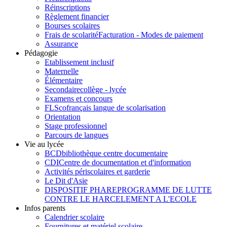
Réinscriptions
Règlement financier
Bourses scolaires
Frais de scolarité
Facturation - Modes de paiement
Assurance
Pédagogie
Etablissement inclusif
Maternelle
Élémentaire
Secondaire
collège - lycée
Examens et concours
FLSco
français langue de scolarisation
Orientation
Stage professionnel
Parcours de langues
Vie au lycée
BCD
bibliothèque centre documentaire
CDI
Centre de documentation et d'information
Activités périscolaires et garderie
Le Dit d'Asie
DISPOSITIF PHARE
PROGRAMME DE LUTTE
CONTRE LE HARCELEMENT A L'ECOLE
Infos parents
Calendrier scolaire
Fournitures et matériel scolaire