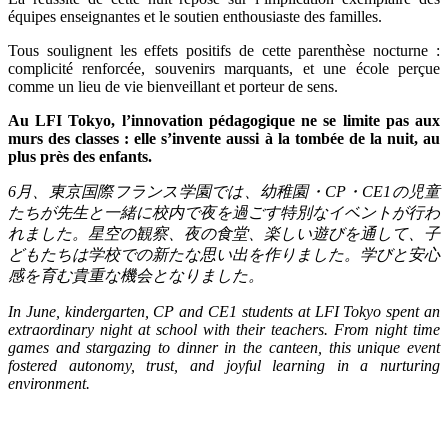
équipes enseignantes et le soutien enthousiaste des familles.
Tous soulignent les effets positifs de cette parenthèse nocturne :
complicité renforcée, souvenirs marquants, et une école perçue
comme un lieu de vie bienveillant et porteur de sens.
Au LFI Tokyo, l’innovation pédagogique ne se limite pas aux
murs des classes : elle s’invente aussi à la tombée de la nuit, au
plus près des enfants.
6
月、東京国際フランス学園では、幼稚園・
CP
・
CE1
の児童
たちが先生と一緒に校内で夜を過ごす特別なイベントが行わ
れました。星空の観察、夜の食堂、楽しい遊びを通して、子
どもたちは学校での新たな思い出を作りました。学びと安心
感を育む貴重な機会となりました。
In June, kindergarten, CP and CE1 students at LFI Tokyo spent an
extraordinary night at school with their teachers. From night time
games and stargazing to dinner in the canteen, this unique event
fostered autonomy, trust, and joyful learning in a nurturing
environment.