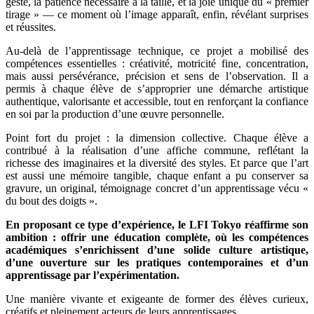
geste, la patience nécessaire à la taille, et la joie unique du « premier
tirage » — ce moment où l’image apparaît, enfin, révélant surprises
et réussites.
Au-delà de l’apprentissage technique, ce projet a mobilisé des
compétences essentielles : créativité, motricité fine, concentration,
mais aussi persévérance, précision et sens de l’observation. Il a
permis à chaque élève de s’approprier une démarche artistique
authentique, valorisante et accessible, tout en renforçant la confiance
en soi par la production d’une œuvre personnelle.
Point fort du projet : la dimension collective. Chaque élève a
contribué à la réalisation d’une affiche commune, reflétant la
richesse des imaginaires et la diversité des styles. Et parce que l’art
est aussi une mémoire tangible, chaque enfant a pu conserver sa
gravure, un original, témoignage concret d’un apprentissage vécu «
du bout des doigts ».
En proposant ce type d’expérience, le LFI Tokyo réaffirme son
ambition : offrir une éducation complète, où les compétences
académiques s’enrichissent d’une solide culture artistique,
d’une ouverture sur les pratiques contemporaines et d’un
apprentissage par l’expérimentation.
Une manière vivante et exigeante de former des élèves curieux,
créatifs et pleinement acteurs de leurs apprentissages.