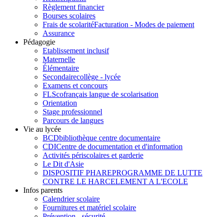
Règlement financier
Bourses scolaires
Frais de scolarité
Facturation - Modes de paiement
Assurance
Pédagogie
Etablissement inclusif
Maternelle
Élémentaire
Secondaire
collège - lycée
Examens et concours
FLSco
français langue de scolarisation
Orientation
Stage professionnel
Parcours de langues
Vie au lycée
BCD
bibliothèque centre documentaire
CDI
Centre de documentation et d'information
Activités périscolaires et garderie
Le Dit d'Asie
DISPOSITIF PHARE
PROGRAMME DE LUTTE
CONTRE LE HARCELEMENT A L'ECOLE
Infos parents
Calendrier scolaire
Fournitures et matériel scolaire
Prévention - sécurité