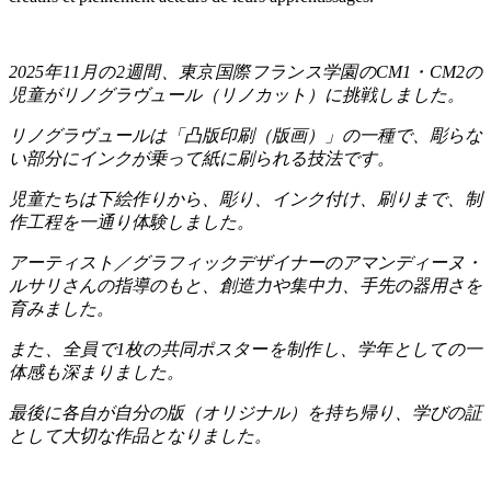
2025
年
11
月の
2
週間、東京国際フランス学園の
CM1
・
CM2
の
児童がリノグラヴュール（リノカット）に挑戦しました。
リノグラヴュールは「凸版印刷（版画）」の一種で、彫らな
い部分にインクが乗って紙に刷られる技法です。
児童たちは下絵作りから、彫り、インク付け、刷りまで、制
作工程を一通り体験しました。
アーティスト／グラフィックデザイナーのアマンディーヌ・
ルサリさんの指導のもと、創造力や集中力、手先の器用さを
育みました。
また、全員で
1
枚の共同ポスターを制作し、学年としての一
体感も深まりました。
最後に各自が自分の版（オリジナル）を持ち帰り、学びの証
として大切な作品となりました。