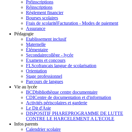
Préinscriptions
Réinscriptions
Règlement financier
Bourses scolaires
Frais de scolarité
Facturation - Modes de paiement
Assurance
Pédagogie
Etablissement inclusif
Maternelle
Élémentaire
Secondaire
collège - lycée
Examens et concours
FLSco
français langue de scolarisation
Orientation
Stage professionnel
Parcours de langues
Vie au lycée
BCD
bibliothèque centre documentaire
CDI
Centre de documentation et d'information
Activités périscolaires et garderie
Le Dit d'Asie
DISPOSITIF PHARE
PROGRAMME DE LUTTE
CONTRE LE HARCELEMENT A L'ECOLE
Infos parents
Calendrier scolaire