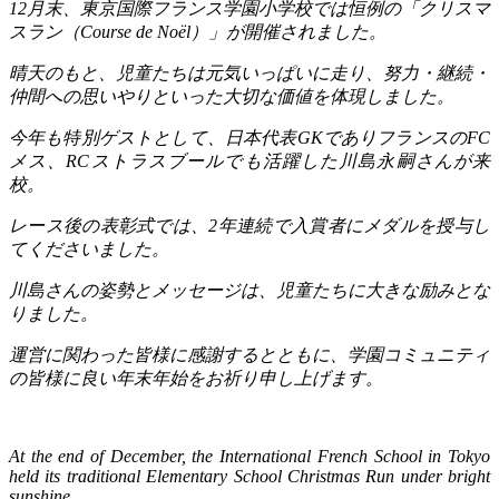
12
月末、東京国際フランス学園小学校では恒例の「クリスマ
スラン（
Course de Noël
）」が開催されました。
晴天のもと、児童たちは元気いっぱいに走り、努力・継続・
仲間への思いやりといった大切な価値を体現しました。
今年も特別ゲストとして、日本代表
GK
でありフランスの
FC
メス、
RC
ストラスブールでも活躍した川島永嗣さんが来
校。
レース後の表彰式では、
2
年連続で入賞者にメダルを授与し
てくださいました。
川島さんの姿勢とメッセージは、児童たちに大きな励みとな
りました。
運営に関わった皆様に感謝するとともに、学園コミュニティ
の皆様に良い年末年始をお祈り申し上げます。
At the end of December, the International French School in Tokyo
held its traditional Elementary School Christmas Run under bright
sunshine.