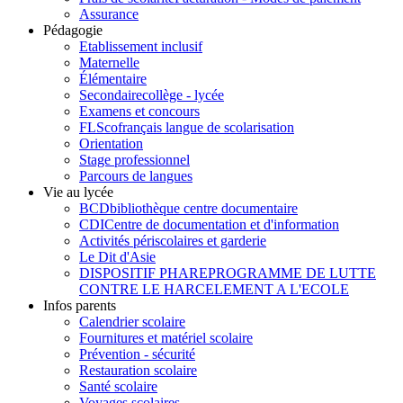
Assurance
Pédagogie
Etablissement inclusif
Maternelle
Élémentaire
Secondaire
collège - lycée
Examens et concours
FLSco
français langue de scolarisation
Orientation
Stage professionnel
Parcours de langues
Vie au lycée
BCD
bibliothèque centre documentaire
CDI
Centre de documentation et d'information
Activités périscolaires et garderie
Le Dit d'Asie
DISPOSITIF PHARE
PROGRAMME DE LUTTE
CONTRE LE HARCELEMENT A L'ECOLE
Infos parents
Calendrier scolaire
Fournitures et matériel scolaire
Prévention - sécurité
Restauration scolaire
Santé scolaire
Voyages scolaires