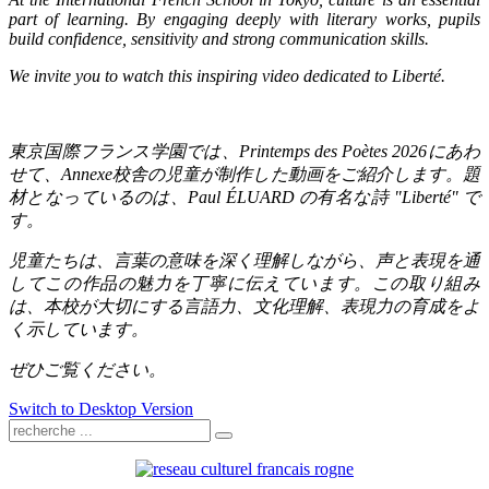
part of learning. By engaging deeply with literary works, pupils
build confidence, sensitivity and strong communication skills.
We invite you to watch this inspiring video dedicated to Liberté.
東京国際フランス学園では、
Printemps des Poètes 2026
にあわ
せて、
Annexe
校舎の児童が制作した動画をご紹介します。題
材となっているのは、
Paul ÉLUARD
の有名な詩
"Liberté"
で
す。
児童たちは、言葉の意味を深く理解しながら、声と表現を通
してこの作品の魅力を丁寧に伝えています。この取り組み
は、本校が大切にする言語力、文化理解、表現力の育成をよ
く示しています。
ぜひご覧ください。
Switch to Desktop Version