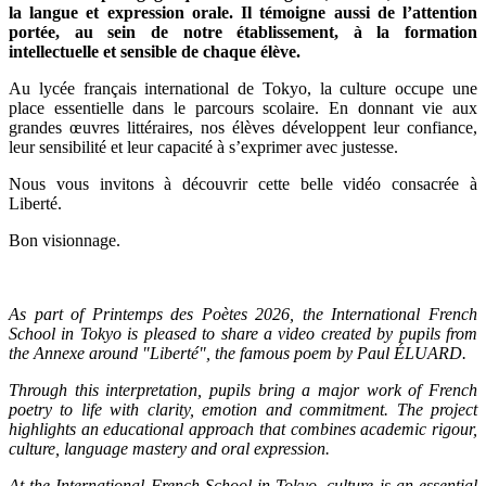
la langue et expression orale. Il témoigne aussi de l’attention
portée, au sein de notre établissement, à la formation
intellectuelle et sensible de chaque élève.
Au lycée français international de Tokyo, la culture occupe une
place essentielle dans le parcours scolaire. En donnant vie aux
grandes œuvres littéraires, nos élèves développent leur confiance,
leur sensibilité et leur capacité à s’exprimer avec justesse.
Nous vous invitons à découvrir cette belle vidéo consacrée à
Liberté.
Bon visionnage.
As part of Printemps des Poètes 2026, the International French
School in Tokyo is pleased to share a video created by pupils from
the Annexe around "Liberté", the famous poem by Paul ÉLUARD.
Through this interpretation, pupils bring a major work of French
poetry to life with clarity, emotion and commitment. The project
highlights an educational approach that combines academic rigour,
culture, language mastery and oral expression.
At the International French School in Tokyo, culture is an essential