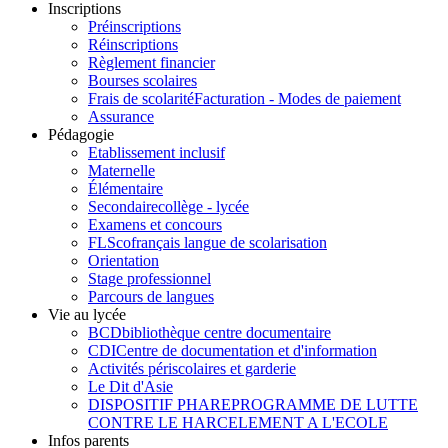
Inscriptions
Préinscriptions
Réinscriptions
Règlement financier
Bourses scolaires
Frais de scolarité
Facturation - Modes de paiement
Assurance
Pédagogie
Etablissement inclusif
Maternelle
Élémentaire
Secondaire
collège - lycée
Examens et concours
FLSco
français langue de scolarisation
Orientation
Stage professionnel
Parcours de langues
Vie au lycée
BCD
bibliothèque centre documentaire
CDI
Centre de documentation et d'information
Activités périscolaires et garderie
Le Dit d'Asie
DISPOSITIF PHARE
PROGRAMME DE LUTTE
CONTRE LE HARCELEMENT A L'ECOLE
Infos parents