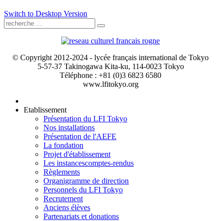
Switch to Desktop Version
© Copyright 2012-2024 - lycée français international de Tokyo
5-57-37 Takinogawa Kita-ku, 114-0023 Tokyo
Téléphone : +81 (0)3 6823 6580
www.lfitokyo.org
Etablissement
Présentation du LFI Tokyo
Nos installations
Présentation de l'AEFE
La fondation
Projet d'établissement
Les instances
comptes-rendus
Règlements
Organigramme de direction
Personnels du LFI Tokyo
Recrutement
Anciens élèves
Partenariats et donations