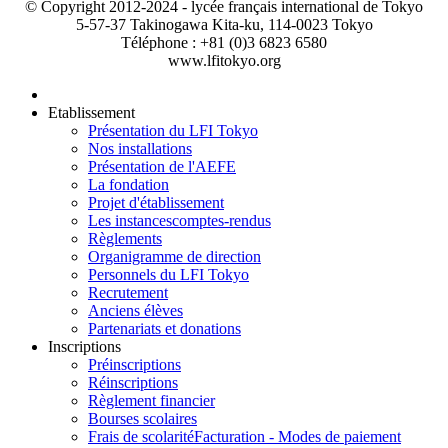
© Copyright 2012-2024 - lycée français international de Tokyo
5-57-37 Takinogawa Kita-ku, 114-0023 Tokyo
Téléphone : +81 (0)3 6823 6580
www.lfitokyo.org
Etablissement
Présentation du LFI Tokyo
Nos installations
Présentation de l'AEFE
La fondation
Projet d'établissement
Les instances
comptes-rendus
Règlements
Organigramme de direction
Personnels du LFI Tokyo
Recrutement
Anciens élèves
Partenariats et donations
Inscriptions
Préinscriptions
Réinscriptions
Règlement financier
Bourses scolaires
Frais de scolarité
Facturation - Modes de paiement