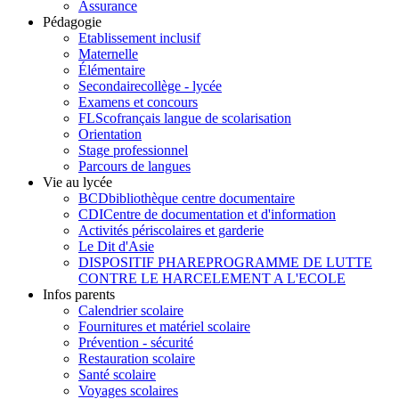
Assurance
Pédagogie
Etablissement inclusif
Maternelle
Élémentaire
Secondaire
collège - lycée
Examens et concours
FLSco
français langue de scolarisation
Orientation
Stage professionnel
Parcours de langues
Vie au lycée
BCD
bibliothèque centre documentaire
CDI
Centre de documentation et d'information
Activités périscolaires et garderie
Le Dit d'Asie
DISPOSITIF PHARE
PROGRAMME DE LUTTE
CONTRE LE HARCELEMENT A L'ECOLE
Infos parents
Calendrier scolaire
Fournitures et matériel scolaire
Prévention - sécurité
Restauration scolaire
Santé scolaire
Voyages scolaires