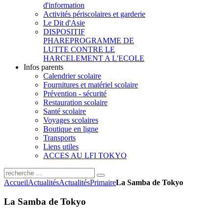
d'information
Activités périscolaires et garderie
Le Dit d'Asie
DISPOSITIF
PHARE
PROGRAMME DE
LUTTE CONTRE LE
HARCELEMENT A L'ECOLE
Infos parents
Calendrier scolaire
Fournitures et matériel scolaire
Prévention - sécurité
Restauration scolaire
Santé scolaire
Voyages scolaires
Boutique en ligne
Transports
Liens utiles
ACCES AU LFI TOKYO
Accueil
Actualités
Actualités
Primaire
La Samba de Tokyo
La Samba de Tokyo