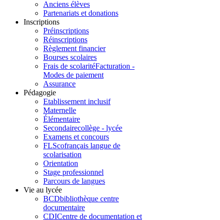
Anciens élèves
Partenariats et donations
Inscriptions
Préinscriptions
Réinscriptions
Règlement financier
Bourses scolaires
Frais de scolarité
Facturation -
Modes de paiement
Assurance
Pédagogie
Etablissement inclusif
Maternelle
Élémentaire
Secondaire
collège - lycée
Examens et concours
FLSco
français langue de
scolarisation
Orientation
Stage professionnel
Parcours de langues
Vie au lycée
BCD
bibliothèque centre
documentaire
CDI
Centre de documentation et