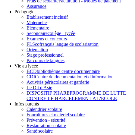
Frais de scolarité
Facturation - Modes de paiement
Assurance
Pédagogie
Etablissement inclusif
Maternelle
Élémentaire
Secondaire
collège - lycée
Examens et concours
FLSco
français langue de scolarisation
Orientation
Stage professionnel
Parcours de langues
Vie au lycée
BCD
bibliothèque centre documentaire
CDI
Centre de documentation et d'information
Activités périscolaires et garderie
Le Dit d'Asie
DISPOSITIF PHARE
PROGRAMME DE LUTTE
CONTRE LE HARCELEMENT A L'ECOLE
Infos parents
Calendrier scolaire
Fournitures et matériel scolaire
Prévention - sécurité
Restauration scolaire
Santé scolaire