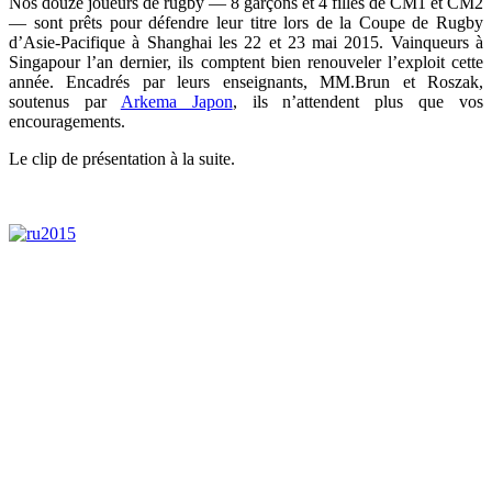
Nos douze joueurs de rugby — 8 garçons et 4 filles de CM1 et CM2
— sont prêts pour défendre leur titre lors de la Coupe de Rugby
d’Asie-Pacifique à Shanghai les 22 et 23 mai 2015. Vainqueurs à
Singapour l’an dernier, ils comptent bien renouveler l’exploit cette
année. Encadrés par leurs enseignants, MM.Brun et Roszak,
soutenus par
Arkema Japon
, ils n’attendent plus que vos
encouragements.
Le clip de présentation à la suite.