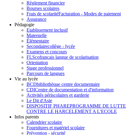
Règlement financier
Bourses scolaires
Frais de scolarité
Facturation - Modes de paiement
Assurance
Pédagogie
Etablissement inclusif
Maternelle
Élémentaire
Secondaire
collège - lycée
Examens et concours
FLSco
français langue de scolarisation
Orientation
Stage professionnel
Parcours de langues
Vie au lycée
BCD
bibliothèque centre documentaire
CDI
Centre de documentation et d'information
Activités périscolaires et garderie
Le Dit d'Asie
DISPOSITIF PHARE
PROGRAMME DE LUTTE
CONTRE LE HARCELEMENT A L'ECOLE
Infos parents
Calendrier scolaire
Fournitures et matériel scolaire
Prévention - sécurité