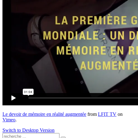
Le devoir de mémoire en réalité augmentée
from
LFIT TV
on
Vimeo
.
Switch to Desktop Version