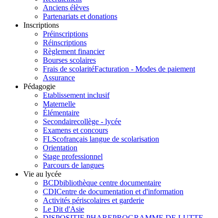
Anciens élèves
Partenariats et donations
Inscriptions
Préinscriptions
Réinscriptions
Règlement financier
Bourses scolaires
Frais de scolarité
Facturation - Modes de paiement
Assurance
Pédagogie
Etablissement inclusif
Maternelle
Élémentaire
Secondaire
collège - lycée
Examens et concours
FLSco
français langue de scolarisation
Orientation
Stage professionnel
Parcours de langues
Vie au lycée
BCD
bibliothèque centre documentaire
CDI
Centre de documentation et d'information
Activités périscolaires et garderie
Le Dit d'Asie
DISPOSITIF PHARE
PROGRAMME DE LUTTE