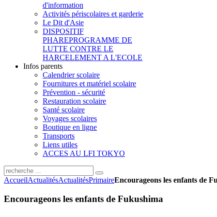
d'information
Activités périscolaires et garderie
Le Dit d'Asie
DISPOSITIF
PHARE
PROGRAMME DE
LUTTE CONTRE LE
HARCELEMENT A L'ECOLE
Infos parents
Calendrier scolaire
Fournitures et matériel scolaire
Prévention - sécurité
Restauration scolaire
Santé scolaire
Voyages scolaires
Boutique en ligne
Transports
Liens utiles
ACCES AU LFI TOKYO
Accueil
Actualités
Actualités
Primaire
Encourageons les enfants de 
Encourageons les enfants de Fukushima