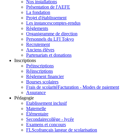
Nos installations
Présentation de l'AEFE
La fondation
Projet d'établissement
Les instances
comptes-rendus
Règlements
Organigramme de direction
Personnels du LFI Tokyo
Recrutement
Anciens élèves
Partenariats et donations
Inscriptions
Préinscriptions
Réinscriptions
Règlement financier
Bourses scolaires
Frais de scolarité
Facturation - Modes de paiement
Assurance
Pédagogie
Etablissement inclusif
Maternelle
Élémentaire
Secondaire
collège - lycée
Examens et concours
FLSco
français langue de scolarisation