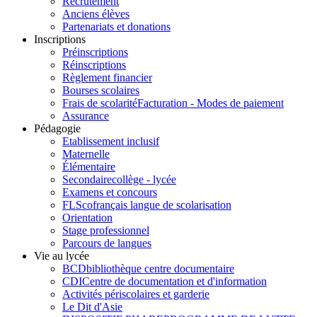
Recrutement
Anciens élèves
Partenariats et donations
Inscriptions
Préinscriptions
Réinscriptions
Règlement financier
Bourses scolaires
Frais de scolarité
Facturation - Modes de paiement
Assurance
Pédagogie
Etablissement inclusif
Maternelle
Élémentaire
Secondaire
collège - lycée
Examens et concours
FLSco
français langue de scolarisation
Orientation
Stage professionnel
Parcours de langues
Vie au lycée
BCD
bibliothèque centre documentaire
CDI
Centre de documentation et d'information
Activités périscolaires et garderie
Le Dit d'Asie