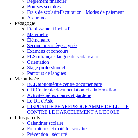
Règlement financier
Bourses scolaires
Frais de scolarité
Facturation - Modes de paiement
Assurance
Pédagogie
Etablissement inclusif
Maternelle
Élémentaire
Secondaire
collège - lycée
Examens et concours
FLSco
français langue de scolarisation
Orientation
Stage professionnel
Parcours de langues
Vie au lycée
BCD
bibliothèque centre documentaire
CDI
Centre de documentation et d'information
Activités périscolaires et garderie
Le Dit d'Asie
DISPOSITIF PHARE
PROGRAMME DE LUTTE
CONTRE LE HARCELEMENT A L'ECOLE
Infos parents
Calendrier scolaire
Fournitures et matériel scolaire
Prévention - sécurité