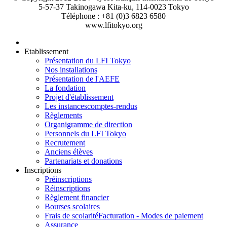
5-57-37 Takinogawa Kita-ku, 114-0023 Tokyo
Téléphone : +81 (0)3 6823 6580
www.lfitokyo.org
Etablissement
Présentation du LFI Tokyo
Nos installations
Présentation de l'AEFE
La fondation
Projet d'établissement
Les instances
comptes-rendus
Règlements
Organigramme de direction
Personnels du LFI Tokyo
Recrutement
Anciens élèves
Partenariats et donations
Inscriptions
Préinscriptions
Réinscriptions
Règlement financier
Bourses scolaires
Frais de scolarité
Facturation - Modes de paiement
Assurance