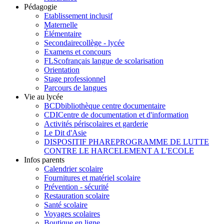
Pédagogie
Etablissement inclusif
Maternelle
Élémentaire
Secondaire
collège - lycée
Examens et concours
FLSco
français langue de scolarisation
Orientation
Stage professionnel
Parcours de langues
Vie au lycée
BCD
bibliothèque centre documentaire
CDI
Centre de documentation et d'information
Activités périscolaires et garderie
Le Dit d'Asie
DISPOSITIF PHARE
PROGRAMME DE LUTTE
CONTRE LE HARCELEMENT A L'ECOLE
Infos parents
Calendrier scolaire
Fournitures et matériel scolaire
Prévention - sécurité
Restauration scolaire
Santé scolaire
Voyages scolaires
Boutique en ligne