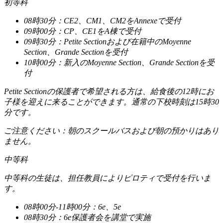
初等科
08
時
30
分：
CE2
、
CM1
、
CM2
を
Annexe
で受付
09
時
00
分：
CP
、
CE1
を
A
棟で受付
09
時
30
分：
Petite Section
および在籍中の
Moyenne
Section
、
Grande Section
を受付
10
時
00
分：新入の
Moyenne Section
、
Grande Section
を受
付
Petite Section
の保護者で希望される方は、給食後の
12
時にお
子様を迎えに来ることができます。通常の下校時刻は
15
時
30
分です。
ご注意ください：朝のスクールバスおよび朝の預かりはあり
ません。
中等科
中等科の生徒は、担任教員によりピロティで受付を行いま
す。
08
時
00
分
-11
時
00
分：
6e
、
5e
08
時
30
分：
6e
保護者会を講堂で実施