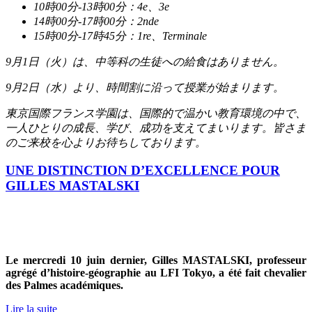
10
時
00
分
-13
時
00
分：
4e
、
3e
14
時
00
分
-17
時
00
分：
2nde
15
時
00
分
-17
時
45
分：
1re
、
Terminale
9
月
1
日（火）は、中等科の生徒への給食はありません。
9
月
2
日（水）より、時間割に沿って授業が始まります。
東京国際フランス学園は、国際的で温かい教育環境の中で、
一人ひとりの成長、学び、成功を支えてまいります。皆さま
のご来校を心よりお待ちしております。
UNE DISTINCTION D’EXCELLENCE POUR
GILLES MASTALSKI
Le mercredi 10 juin dernier, Gilles MASTALSKI, professeur
agrégé d’histoire-géographie au LFI Tokyo, a été fait chevalier
des Palmes académiques.
Lire la suite