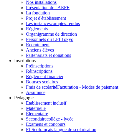
Nos installations
Présentation de l'AEFE
La fondation
Projet d'établissement
Les instances
comptes-rendus
Règlements
Organigramme de direction
Personnels du LFI Tokyo
Recrutement
Anciens élèves
Partenariats et donations
Inscriptions
Préinscriptions
Réinscriptions
Règlement financier
Bourses scolaires
Frais de scolarité
Facturation - Modes de paiement
Assurance
Pédagogie
Etablissement inclusif
Maternelle
Élémentaire
Secondaire
collège - lycée
Examens et concours
FLSco
français langue de scolarisation