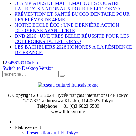
OLYMPIADES DE MATHEMATIQUES : QUATRE
LAUREATS NATIONAUX POUR LE LFI TOKYO
PRÉVENTION ET SANTÉ BUCCO-DENTAIRE POUR
LES ÉLÈVES DE 4EME
NOTRE ÉCOLE ÉCO : UNE DERNIÈRE ACTION
CITOYENNE AVANT L’ÉTÉ
DNB 2026 : UNE TRÈS BELLE RÉUSSITE POUR LES
COLLÉGIENS DU LFI TOKYO
LES BACHELIERS 2026 HONORÉS À LA RÉSIDENCE
DE FRANCE
1
2
3
4
5
6
7
8
9
10
»
Fin
Switch to Desktop Version
© Copyright 2012-2024 - lycée français international de Tokyo
5-57-37 Takinogawa Kita-ku, 114-0023 Tokyo
Téléphone : +81 (0)3 6823 6580
www.lfitokyo.org
Etablissement
Présentation du LFI Tokyo