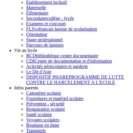
Etablissement inclusif
Maternelle
Élémentaire
Secondaire
collège - lycée
Examens et concours
FLSco
français langue de scolarisation
Orientation
Stage professionnel
Parcours de langues
Vie au lycée
BCD
bibliothèque centre documentaire
CDI
Centre de documentation et d'information
Activités périscolaires et garderie
Le Dit d'Asie
DISPOSITIF PHARE
PROGRAMME DE LUTTE
CONTRE LE HARCELEMENT A L'ECOLE
Infos parents
Calendrier scolaire
Fournitures et matériel scolaire
Prévention - sécurité
Restauration scolaire
Santé scolaire
Voyages scolaires
Boutique en ligne
Transports