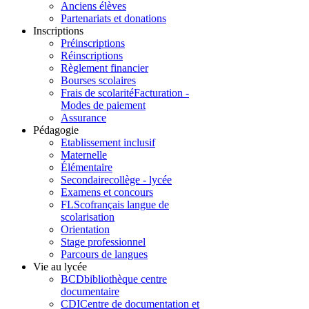
Anciens élèves
Partenariats et donations
Inscriptions
Préinscriptions
Réinscriptions
Règlement financier
Bourses scolaires
Frais de scolarité
Facturation -
Modes de paiement
Assurance
Pédagogie
Etablissement inclusif
Maternelle
Élémentaire
Secondaire
collège - lycée
Examens et concours
FLSco
français langue de
scolarisation
Orientation
Stage professionnel
Parcours de langues
Vie au lycée
BCD
bibliothèque centre
documentaire
CDI
Centre de documentation et