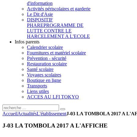
d'information
Activités périscolaires et garderie
Le Dit d'Asie
DISPOSITIF
PHARE
PROGRAMME DE
LUTTE CONTRE LE
HARCELEMENT A L'ECOLE
Infos parents
Calendrier scolaire
Fournitures et matériel scolaire
Prévention - sécurité
Restauration scolaire
Santé scolaire
Voyages scolaires
Boutique en ligne
Transports
Liens utiles
ACCES AU LFI TOKYO
Accueil
Actualités
L'établissement
J-03 LA TOMBOLA 2017 A L'A
J-03 LA TOMBOLA 2017 A L'AFFICHE