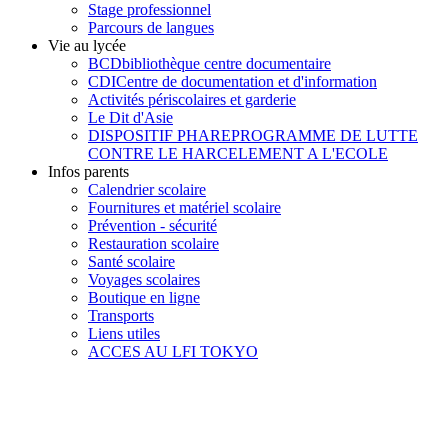
Stage professionnel
Parcours de langues
Vie au lycée
BCD
bibliothèque centre documentaire
CDI
Centre de documentation et d'information
Activités périscolaires et garderie
Le Dit d'Asie
DISPOSITIF PHARE
PROGRAMME DE LUTTE
CONTRE LE HARCELEMENT A L'ECOLE
Infos parents
Calendrier scolaire
Fournitures et matériel scolaire
Prévention - sécurité
Restauration scolaire
Santé scolaire
Voyages scolaires
Boutique en ligne
Transports
Liens utiles
ACCES AU LFI TOKYO