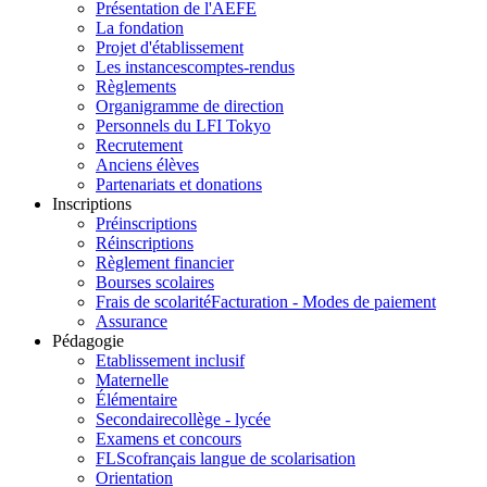
Présentation de l'AEFE
La fondation
Projet d'établissement
Les instances
comptes-rendus
Règlements
Organigramme de direction
Personnels du LFI Tokyo
Recrutement
Anciens élèves
Partenariats et donations
Inscriptions
Préinscriptions
Réinscriptions
Règlement financier
Bourses scolaires
Frais de scolarité
Facturation - Modes de paiement
Assurance
Pédagogie
Etablissement inclusif
Maternelle
Élémentaire
Secondaire
collège - lycée
Examens et concours
FLSco
français langue de scolarisation
Orientation