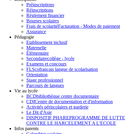
Préinscriptions
Réinscriptions
Règlement financier
Bourses scolaires
Frais de scolarité
Facturation - Modes de paiement
Assurance
Pédagogie
Etablissement inclusif
Maternelle
Élémentaire
Secondaire
collège - lycée
Examens et concours
FLSco
français langue de scolarisation
Orientation
Stage professionnel
Parcours de langues
Vie au lycée
BCD
bibliothèque centre documentaire
CDI
Centre de documentation et d'information
Activités périscolaires et garderie
Le Dit d'Asie
DISPOSITIF PHARE
PROGRAMME DE LUTTE
CONTRE LE HARCELEMENT A L'ECOLE
Infos parents
Calendrier scolaire