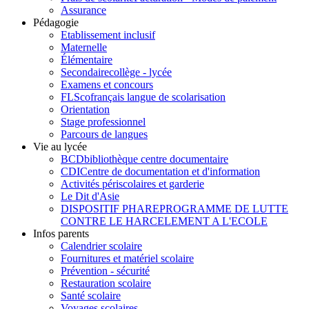
Assurance
Pédagogie
Etablissement inclusif
Maternelle
Élémentaire
Secondaire
collège - lycée
Examens et concours
FLSco
français langue de scolarisation
Orientation
Stage professionnel
Parcours de langues
Vie au lycée
BCD
bibliothèque centre documentaire
CDI
Centre de documentation et d'information
Activités périscolaires et garderie
Le Dit d'Asie
DISPOSITIF PHARE
PROGRAMME DE LUTTE
CONTRE LE HARCELEMENT A L'ECOLE
Infos parents
Calendrier scolaire
Fournitures et matériel scolaire
Prévention - sécurité
Restauration scolaire
Santé scolaire
Voyages scolaires