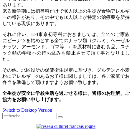
あります。
来る新学期には初等科だけで
40
人以上の生徒が食物アレルギ
ーの報告があり、その中でも
10
人以上が特定の治療薬を所持
している現状にあります。
それに伴い、
LFI
東京初等科におきましては、全てのご家族
にピーナツを始めとする全てのナッツ類（クルミ、ヘーゼル
ナッツ、アーモンド、ゴマ等
...
）を原材料に含む食品、スナ
ック類の学校への持ち込みを禁止させて頂く事となりまし
た。
その他、北区役所の保健衛生規定に基づき、グルテンと小麦
粉にアレルギーのあるお子様に関しましては、各ご家庭でお
弁当を準備して頂けますようお願い致します。
全生徒が安全に学校生活を過ごせる様に、皆様のお理解、ご
協力をお願い申し上げます。
Switch to Desktop Version