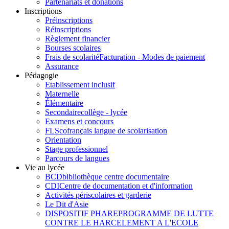
Partenariats et donations
Inscriptions
Préinscriptions
Réinscriptions
Règlement financier
Bourses scolaires
Frais de scolarité
Facturation - Modes de paiement
Assurance
Pédagogie
Etablissement inclusif
Maternelle
Élémentaire
Secondaire
collège - lycée
Examens et concours
FLSco
français langue de scolarisation
Orientation
Stage professionnel
Parcours de langues
Vie au lycée
BCD
bibliothèque centre documentaire
CDI
Centre de documentation et d'information
Activités périscolaires et garderie
Le Dit d'Asie
DISPOSITIF PHARE
PROGRAMME DE LUTTE
CONTRE LE HARCELEMENT A L'ECOLE