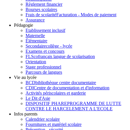
Règlement financier
Bourses scolaires
Frais de scolarité
Facturation - Modes de paiement
Assurance
Pédagogie
Etablissement inclusif
Maternelle
Élémentaire
Secondaire
collège - lycée
Examens et concours
FLSco
français langue de scolarisation
Orientation
Stage professionnel
Parcours de langues
Vie au lycée
BCD
bibliothèque centre documentaire
CDI
Centre de documentation et d'information
Activités périscolaires et garderie
Le Dit d'Asie
DISPOSITIF PHARE
PROGRAMME DE LUTTE
CONTRE LE HARCELEMENT A L'ECOLE
Infos parents
Calendrier scolaire
Fournitures et matériel scolaire
Prévention - sécurité