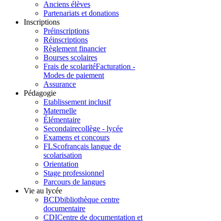
Anciens élèves
Partenariats et donations
Inscriptions
Préinscriptions
Réinscriptions
Règlement financier
Bourses scolaires
Frais de scolarité
Facturation -
Modes de paiement
Assurance
Pédagogie
Etablissement inclusif
Maternelle
Élémentaire
Secondaire
collège - lycée
Examens et concours
FLSco
français langue de
scolarisation
Orientation
Stage professionnel
Parcours de langues
Vie au lycée
BCD
bibliothèque centre
documentaire
CDI
Centre de documentation et