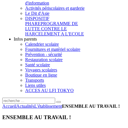
d'information
Activités périscolaires et garderie
Le Dit d'Asie
DISPOSITIF
PHARE
PROGRAMME DE
LUTTE CONTRE LE
HARCELEMENT A L'ECOLE
Infos parents
Calendrier scolaire
Fournitures et matériel scolaire
Prévention - sécurité
Restauration scolaire
Santé scolaire
Voyages scolaires
Boutique en ligne
Transports
Liens utiles
ACCES AU LFI TOKYO
Accueil
Actualités
L'établissement
ENSEMBLE AU TRAVAIL !
ENSEMBLE AU TRAVAIL !