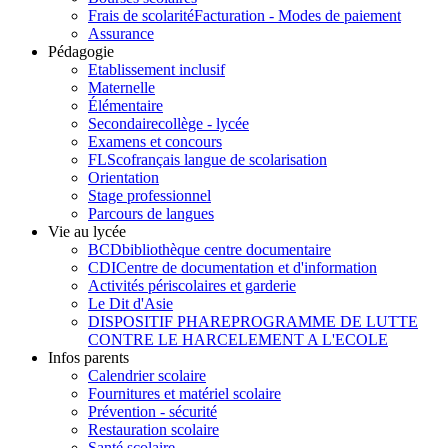
Frais de scolarité
Facturation - Modes de paiement
Assurance
Pédagogie
Etablissement inclusif
Maternelle
Élémentaire
Secondaire
collège - lycée
Examens et concours
FLSco
français langue de scolarisation
Orientation
Stage professionnel
Parcours de langues
Vie au lycée
BCD
bibliothèque centre documentaire
CDI
Centre de documentation et d'information
Activités périscolaires et garderie
Le Dit d'Asie
DISPOSITIF PHARE
PROGRAMME DE LUTTE
CONTRE LE HARCELEMENT A L'ECOLE
Infos parents
Calendrier scolaire
Fournitures et matériel scolaire
Prévention - sécurité
Restauration scolaire
Santé scolaire