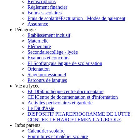
Réinscriptions
Règlement financier
Bourses scolaires
Frais de scolarité
Facturation - Modes de paiement
Assurance
Pédagogie
Etablissement inclusif
Maternelle
Élémentaire
Secondaire
collège - lycée
Examens et concours
FLSco
français langue de scolarisation
Orientation
Stage professionnel
Parcours de langues
Vie au lycée
BCD
bibliothèque centre documentaire
CDI
Centre de documentation et d'information
Activités périscolaires et garderie
Le Dit d'Asie
DISPOSITIF PHARE
PROGRAMME DE LUTTE
CONTRE LE HARCELEMENT A L'ECOLE
Infos parents
Calendrier scolaire
Fournitures et matériel scolaire