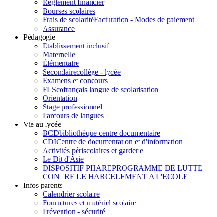
Règlement financier
Bourses scolaires
Frais de scolarité
Facturation - Modes de paiement
Assurance
Pédagogie
Etablissement inclusif
Maternelle
Élémentaire
Secondaire
collège - lycée
Examens et concours
FLSco
français langue de scolarisation
Orientation
Stage professionnel
Parcours de langues
Vie au lycée
BCD
bibliothèque centre documentaire
CDI
Centre de documentation et d'information
Activités périscolaires et garderie
Le Dit d'Asie
DISPOSITIF PHARE
PROGRAMME DE LUTTE
CONTRE LE HARCELEMENT A L'ECOLE
Infos parents
Calendrier scolaire
Fournitures et matériel scolaire
Prévention - sécurité