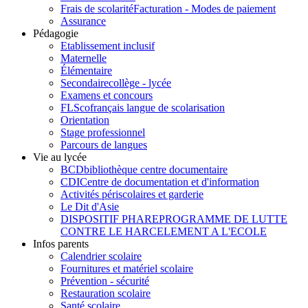
Frais de scolarité
Facturation - Modes de paiement
Assurance
Pédagogie
Etablissement inclusif
Maternelle
Élémentaire
Secondaire
collège - lycée
Examens et concours
FLSco
français langue de scolarisation
Orientation
Stage professionnel
Parcours de langues
Vie au lycée
BCD
bibliothèque centre documentaire
CDI
Centre de documentation et d'information
Activités périscolaires et garderie
Le Dit d'Asie
DISPOSITIF PHARE
PROGRAMME DE LUTTE
CONTRE LE HARCELEMENT A L'ECOLE
Infos parents
Calendrier scolaire
Fournitures et matériel scolaire
Prévention - sécurité
Restauration scolaire
Santé scolaire