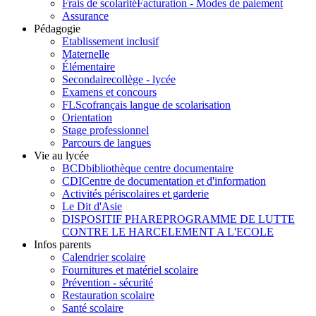
Frais de scolarité
Facturation - Modes de paiement
Assurance
Pédagogie
Etablissement inclusif
Maternelle
Élémentaire
Secondaire
collège - lycée
Examens et concours
FLSco
français langue de scolarisation
Orientation
Stage professionnel
Parcours de langues
Vie au lycée
BCD
bibliothèque centre documentaire
CDI
Centre de documentation et d'information
Activités périscolaires et garderie
Le Dit d'Asie
DISPOSITIF PHARE
PROGRAMME DE LUTTE
CONTRE LE HARCELEMENT A L'ECOLE
Infos parents
Calendrier scolaire
Fournitures et matériel scolaire
Prévention - sécurité
Restauration scolaire
Santé scolaire