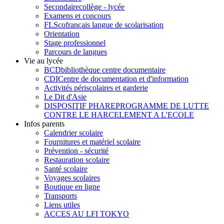
Secondaire
collège - lycée
Examens et concours
FLSco
français langue de scolarisation
Orientation
Stage professionnel
Parcours de langues
Vie au lycée
BCD
bibliothèque centre documentaire
CDI
Centre de documentation et d'information
Activités périscolaires et garderie
Le Dit d'Asie
DISPOSITIF PHARE
PROGRAMME DE LUTTE
CONTRE LE HARCELEMENT A L'ECOLE
Infos parents
Calendrier scolaire
Fournitures et matériel scolaire
Prévention - sécurité
Restauration scolaire
Santé scolaire
Voyages scolaires
Boutique en ligne
Transports
Liens utiles
ACCES AU LFI TOKYO