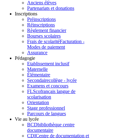
Anciens élèves
Partenariats et donations
Inscriptions
Préinscriptions
Réinscriptions
Règlement financier
Bourses scolaires
Frais de scolarité
Facturation -
Modes de paiement
Assurance
Pédagogie
Etablissement inclusif
Maternelle
Élémentaire
Secondaire
collège - lycée
Examens et concours
FLSco
français langue de
scolarisation
Orientation
Stage professionnel
Parcours de langues
Vie au lycée
BCD
bibliothèque centre
documentaire
CDI
Centre de documentation et