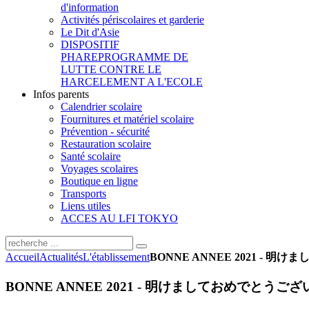
d'information
Activités périscolaires et garderie
Le Dit d'Asie
DISPOSITIF
PHARE
PROGRAMME DE
LUTTE CONTRE LE
HARCELEMENT A L'ECOLE
Infos parents
Calendrier scolaire
Fournitures et matériel scolaire
Prévention - sécurité
Restauration scolaire
Santé scolaire
Voyages scolaires
Boutique en ligne
Transports
Liens utiles
ACCES AU LFI TOKYO
Accueil
Actualités
L'établissement
BONNE ANNEE 2021 - 
BONNE ANNEE 2021 - 明けましておめでとうご